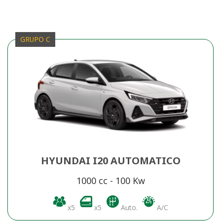
GRUPO C
HYUNDAI I20 AUTOMATICO
1000 cc - 100 Kw
x5
x5
Auto.
A/C