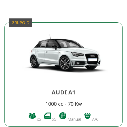
GRUPO D
AUDI A1
1000 cc - 70 Kw
x5
x5
Manual
A/C