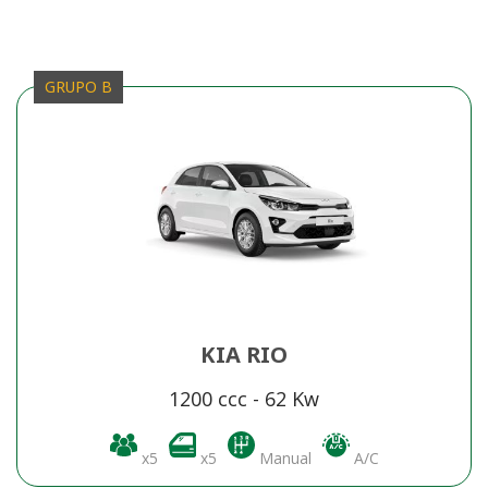
GRUPO B
KIA RIO
1200 ccc - 62 Kw
x5
x5
Manual
A/C