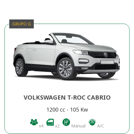
GRUPO G
VOLKSWAGEN T-ROC CABRIO
1200 cc - 105 Kw
x4
x2
Manual
A/C