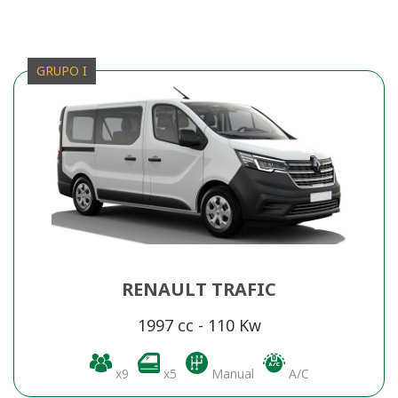
GRUPO I
RENAULT TRAFIC
1997 cc - 110 Kw
x9
x5
Manual
A/C