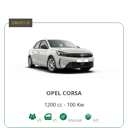
GRUPO B
OPEL CORSA
1200 cc - 100 Kw
x5
x5
Manual
A/C