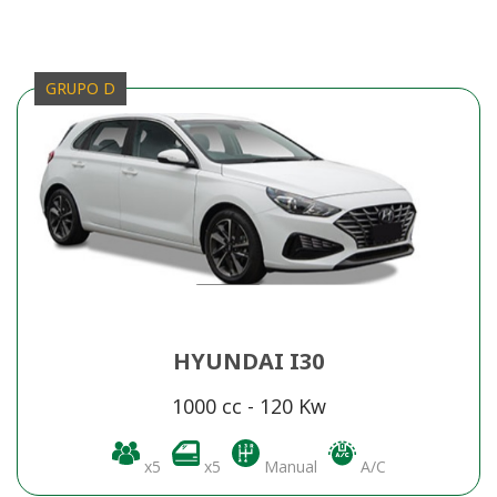
GRUPO D
HYUNDAI I30
1000 cc - 120 Kw
RESERVAR
x5
x5
Manual
A/C