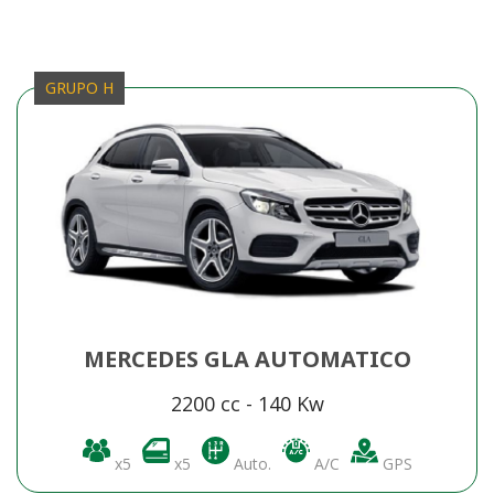
GRUPO H
MERCEDES GLA AUTOMATICO
2200 cc - 140 Kw
x5
x5
Auto.
A/C
GPS