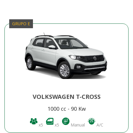
RESERVA TU COCHE
GRUPO E
NUESTROS VEHÍCULOS
SERVICIOS Y EXTRAS
CONTACTO
VOLKSWAGEN T-CROSS
1000 cc - 90 Kw
x5
x5
Manual
A/C