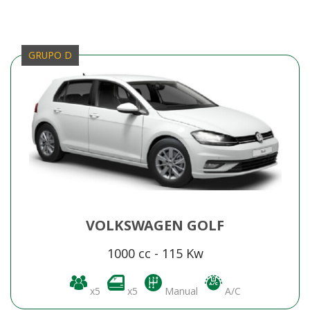
GRUPO D
VOLKSWAGEN GOLF
1000 cc - 115 Kw
x5
x5
Manual
A/C