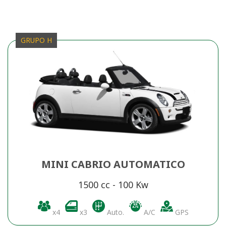
GRUPO H
MINI CABRIO AUTOMATICO
1500 cc - 100 Kw
x4
x3
Auto.
A/C
GPS