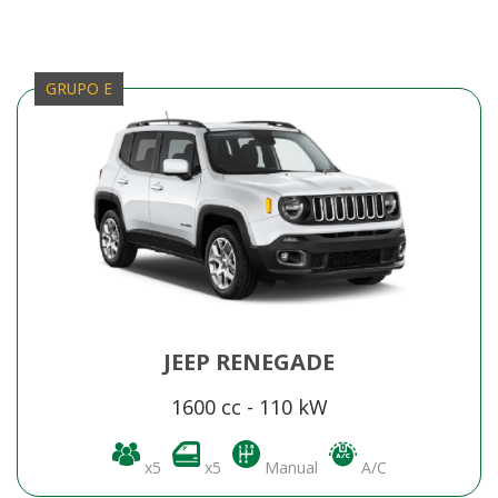
GRUPO E
JEEP RENEGADE
1600 cc - 110 kW
x5
x5
Manual
A/C