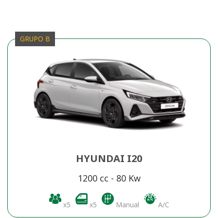
GRUPO B
HYUNDAI I20
1200 cc - 80 Kw
x5
x5
Manual
A/C