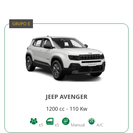
GRUPO E
JEEP AVENGER
1200 cc - 110 Kw
x5
x5
Manual
A/C